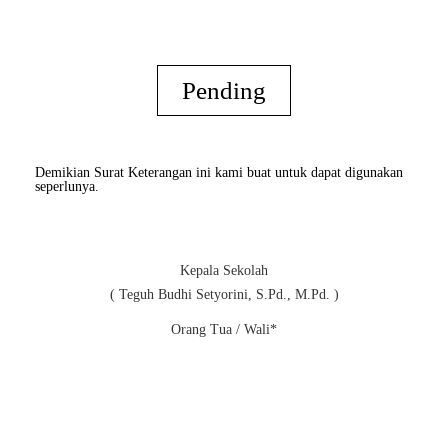
Pending
Demikian Surat Keterangan ini kami buat untuk dapat digunakan
seperlunya.
Kepala Sekolah
( Teguh Budhi Setyorini, S.Pd., M.Pd. )
Orang Tua / Wali*