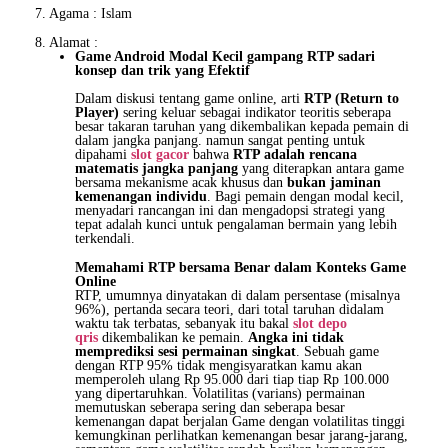
7. Agama : Islam
8. Alamat :
Game Android Modal Kecil gampang RTP sadari
konsep dan trik yang Efektif
Dalam diskusi tentang game online, arti
RTP (Return to
Player)
sering keluar sebagai indikator teoritis seberapa
besar takaran taruhan yang dikembalikan kepada pemain di
dalam jangka panjang. namun sangat penting untuk
dipahami
slot gacor
bahwa
RTP adalah rencana
matematis jangka panjang
yang diterapkan antara game
bersama mekanisme acak khusus dan
bukan jaminan
kemenangan individu
. Bagi pemain dengan modal kecil,
menyadari rancangan ini dan mengadopsi strategi yang
tepat adalah kunci untuk pengalaman bermain yang lebih
terkendali.
Memahami RTP bersama Benar dalam Konteks Game
Online
RTP, umumnya dinyatakan di dalam persentase (misalnya
96%), pertanda secara teori, dari total taruhan didalam
waktu tak terbatas, sebanyak itu bakal
slot depo
qris
dikembalikan ke pemain.
Angka ini tidak
memprediksi sesi permainan singkat
. Sebuah game
dengan RTP 95% tidak mengisyaratkan kamu akan
memperoleh ulang Rp 95.000 dari tiap tiap Rp 100.000
yang dipertaruhkan. Volatilitas (varians) permainan
memutuskan seberapa sering dan seberapa besar
kemenangan dapat berjalan Game dengan volatilitas tinggi
kemungkinan perlihatkan kemenangan besar jarang-jarang,