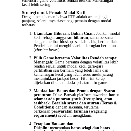
sementara game volatilitas rendah berikan kemenangan
kecil lebih sering.
Strategi untuk Pemain Modal Kecil
Dengan pemahaman bahwa RTP adalah acuan jangka
panjang, selanjutnya siasat bagi pemain dengan modal
terbatas:
Utamakan Hiburan, Bukan Cuan:
Jadikan modal
kecil sebagai
anggaran hiburan
, sama bersama
dengan melihat bioskop. setelah habis, berhentilah.
Pendekatan ini menghindarkan kerugian beruntun
(
chasing losses
).
Pilih Game bersama Volatilitas Rendah sampai
Menengah:
Game bersama dengan volatilitas lebih
rendah sesuai untuk modal kecil gara-gara
perlihatkan sesi bermain yang lebih lama dan
kemenangan kecil yang lebih terus meski jarang
menunjukkan jackpot besar. Fitur ini kerap
dijelaskan di dalam deskripsi atau info game.
Manfaatkan Bonus dan Promo dengan Syarat
peraturan Jelas:
Banyak platform tawarkan
bonus
selamat ada putaran gratis (free spins), atau
cashback
.
Bacalah syarat dan aturan (Terms &
Conditions)
dengan saksama, terutama
berkenaan
persyaratan taruhan (wagering
requirement)
sebelum mengklaim.
Tetapkan Batasan dan
Disiplin:
menentukan
batas selagi dan batas