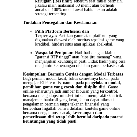
kerugian (loss limit)
sebelum saat mulai bermain.
jikalau main maksimal 30 menit atau berhenti
andaikan 100% modal awal habis. tekun adalah
strategi terpenting.
Tindakan Pencegahan dan Keselamatan
Pilih Platform Berlisensi dan
Terpercaya:
Pastikan game atau platform yang
digunakan diawasi oleh otoritas regulasi game yang
kredibel. hindari situs atau aplikasi abal-abal.
Waspadai Penipuan:
Hati-hati dengan klaim
"garansi RTP tinggi" atau "tips jitu menang" yang
menjanjikan keuntungan pasti Tidak hadir yang bisa
menjamin kemenangan didalam game berbasis acak.
Kesimpulan: Bermain Cerdas dengan Modal Terbatas
Bagi pemain modal kecil, fokus semestinya bukan pada
mengejar RTP teoritis, namun pada
pengelolaan modal,
pemilihan game yang cocok dan disiplin diri
. Game
online seharusnya jadi sumber hiburan yang terkontrol.
bersama mengadopsi mindset ini dan mempraktikkan trik
manajemen bankroll yang ketat, kamu dapat nikmati
pengalaman bermain tanpa tekanan finansial yang
berlebihan Ingatlah bahwa didalam konteks game online
bersama dengan unsur acak,
kesenangan dan
pemeriksaan diri tetap lebih bernilai daripada potensi
keuntungan yang tidak pasti
.