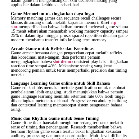
dalam game ini mengembangkan skill decision-making yang
applicable dalam kehidupan sehari-hari.
Game Memori untuk tingkatkan daya Ingat
Memory matching games dan sequence recall challenges secara
khusus dirancang untuk melatih kapasitas memori. Riset
rtp
slot
memperlihatkan bahwa latihan memori melewati game selama
15 menit sehari akan menambah working memory capacity sampai
25% di dalam tiga minggu. proses spaced repetition didalam game
modern membantu transfer info ke long-term memory.
Arcade
Game
untuk Refleks dan Koordinasi
Game arcade bersama dengan pengecekan cepat melatih refleks
dan koordinasi mata-tangan. data performa pemain
mengungkapkan bahwa
slot demo
consistent play bakal tingkatkan
reaction time sampai 40%. Mekanisme scoring yang ketat
mendorong pemain untuk terus memperbaiki precision dan timing
mereka.
Language Learning
Game online
untuk Skill Bahasa
Game edukasi bhs memakai metode gamification untuk membuat
pembelajaran lebih engaging. studi menunjukkan bahwa pemain
game language learning memiliki retention rate 60% lebih tinggi
dibandingkan metode tradisional. Progressive vocabulary building
dan contextual learning mempercepat sistem penguasaan bahasa
asing.
Music dan Rhythm
Game
untuk Sense Timing
Game ritme tidak hanyalah menghibur sedang termasuk melatih
sense of timing dan pendengaran. Research memberikan bahwa
bermain rhythm game secara teratur bakal tingkatkan kekuatan
auditory processing dan motor coordination. Multi-level difficulty