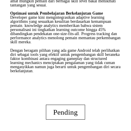
amat mungkin pemain dari berbagai skill level bakal menikmati
tantangan yang sesuai.
Optimasi untuk Pembelajaran Berkelanjutan Game
Developer game kini mengintegrasikan adaptive learning
algorithms yang sesuaikan kesulitan berdasarkan kemampuan
pemain. knowledge analytics memberikan bahwa sistem
personalisasi ini tingkatkan learning outcome hingga 45%
dibandingkan pendekatan one-size-fits-all. Progress tracking dan
performance analytics menolong pemain memantau perkembangan
skill mereka.
Dengan beragam pilihan yang ada game Android telah perlihatkan
diri sebagai tools yang efektif untuk pengembangan skill beraneka
faktor kombinasi antara engaging gameplay dan structured
learning mechanics menciptakan pengalaman yang tidak cuman
mengasyikkan namun juga berarti untuk pengembangan diri secara
berkelanjutan.
Pending