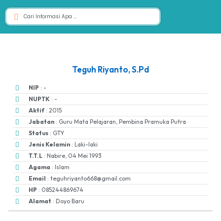
Teguh Riyanto, S.Pd
NIP
: -
NUPTK
: -
Aktif
: 2015
Jabatan
: Guru Mata Pelajaran, Pembina Pramuka Putra
Status
: GTY
Jenis Kelamin
: Laki-laki
T.T.L
: Nabire, 04 Mei 1993
Agama
: Islam
Email
: teguhriyanto668@gmail.com
HP
: 085244869674
Alamat
: Doyo Baru